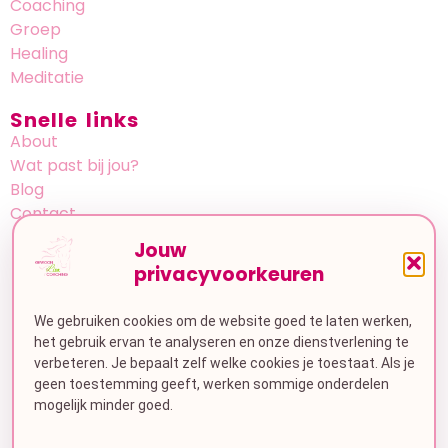
Coaching
Groep
Healing
Meditatie
Snelle links
About
Wat past bij jou?
Blog
Contact
Jouw
Bedrijfsinformatie
privacyvoorkeuren
Kloosterweg 34
7881LG Emmer-Compascuum
We gebruiken cookies om de website goed te laten werken,
het gebruik ervan te analyseren en onze dienstverlening te
KvK: 86605054
verbeteren. Je bepaalt zelf welke cookies je toestaat. Als je
geen toestemming geeft, werken sommige onderdelen
Handige links
mogelijk minder goed.
Algemene voorwaarden